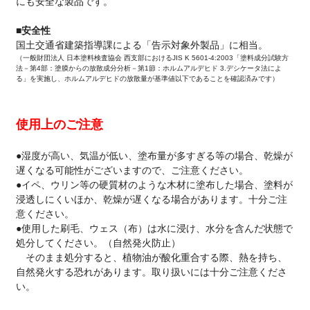
にも安全な製品です。
■安全性
国土交通省建築指導課による「告示対象外製品」に相当。
（一般財団法人 日本塗料検査協会 西支部におけるJIS K 5601-4:2003「塗料成分試験方
法－第4部：塗膜からの放散成分分析－第1節：ホルムアルデヒド 3.デシケータ法によ
る」を実施し、ホルムアルデヒドの放散量が基準値以下であることを確認済みです）
使用上のご注意
●湿度が高い、気温が低い、塗布量が多すぎる等の場合、乾燥が
遅くなる可能性がございますので、ご注意ください。
●イペ、ウリン等の硬質材のような木材に塗布した場合、塗料が
浸透しにくいほか、乾燥が遅くなる場合があります。十分ご注
意ください。
●使用した刷毛、ウェス（布）は水に浸け、水分を含んだ状態で
処分してください。（自然発火防止）
そのまま処分すると、植物油が酸化重合する際、熱を持ち、
自然発火する恐れがあります。取り扱いには十分ご注意くださ
い。