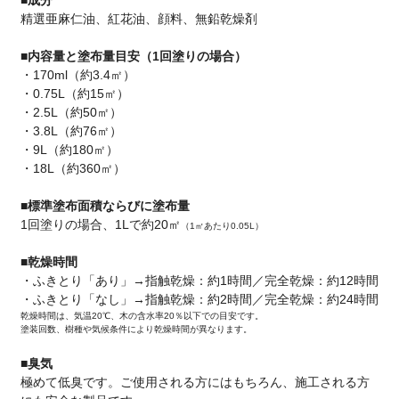
精選亜麻仁油、紅花油、顔料、無鉛乾燥剤
■内容量と塗布量目安（1回塗りの場合）
・170ml（約3.4㎡）
・0.75L（約15㎡）
・2.5L（約50㎡）
・3.8L（約76㎡）
・9L（約180㎡）
・18L（約360㎡）
■標準塗布面積ならびに塗布量
1回塗りの場合、1Lで約20㎡
（1㎡あたり0.05L）
■乾燥時間
・ふきとり「あり」→指触乾燥：約1時間／完全乾燥：約12時間
・ふきとり「なし」→指触乾燥：約2時間／完全乾燥：約24時間
乾燥時間は、気温20℃、木の含水率20％以下での目安です。
塗装回数、樹種や気候条件により乾燥時間が異なります。
■臭気
極めて低臭です。ご使用される方にはもちろん、施工される方