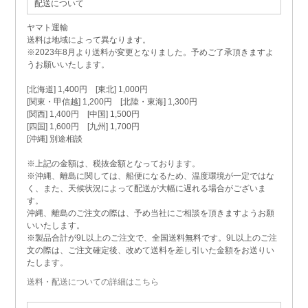
配送について
ヤマト運輸
送料は地域によって異なります。
※2023年8月より送料が変更となりました。予めご了承頂きますよ
うお願いいたします。
[北海道] 1,400円 [東北] 1,000円
[関東・甲信越] 1,200円 [北陸・東海] 1,300円
[関西] 1,400円 [中国] 1,500円
[四国] 1,600円 [九州] 1,700円
[沖縄] 別途相談
※上記の金額は、税抜金額となっております。
※沖縄、離島に関しては、船便になるため、温度環境が一定ではな
く、また、天候状況によって配送が大幅に遅れる場合がございま
す。
沖縄、離島のご注文の際は、予め当社にご相談を頂きますようお願
いいたします。
※製品合計が9L以上のご注文で、全国送料無料です。9L以上のご注
文の際は、ご注文確定後、改めて送料を差し引いた金額をお送りい
たします。
送料・配送についての詳細はこちら