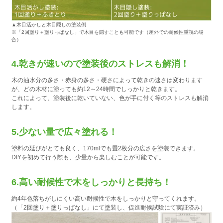
▲木目活かしと木目隠しの塗装例
※「2回塗り＋塗りっぱなし」で木目を隠すことも可能です（屋外での耐候性重視の場
合）
4.乾きが速いので塗装後のストレスも解消！
木の油水分の多さ・赤身の多さ・硬さによって乾きの速さは変わります
が、どの木材に塗っても約12～24時間でしっかりと乾きます。
これによって、塗装後に乾いていない、色が手に付く等のストレスも解消
します。
5.少ない量で広々塗れる！
塗料の延びがとても良く、170mlでも畳2枚分の広さを塗装できます。
DIYを初めて行う際も、少量から楽しむことが可能です。
6.高い耐候性で木をしっかりと長持ち！
約4年色落ちがしにくい高い耐候性で木をしっかりと守ってくれます。
（「2回塗り＋塗りっぱなし」にて塗装し、促進耐候試験にて実証済み）