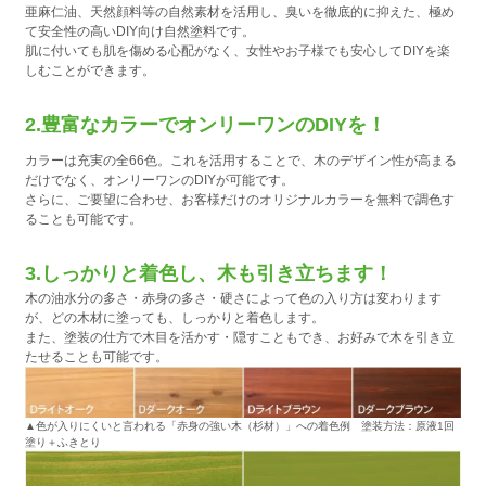
亜麻仁油、天然顔料等の自然素材を活用し、臭いを徹底的に抑えた、極め
て安全性の高いDIY向け自然塗料です。
肌に付いても肌を傷める心配がなく、女性やお子様でも安心してDIYを楽
しむことができます。
2.豊富なカラーでオンリーワンのDIYを！
カラーは充実の全66色。これを活用することで、木のデザイン性が高まる
だけでなく、オンリーワンのDIYが可能です。
さらに、ご要望に合わせ、お客様だけのオリジナルカラーを無料で調色す
ることも可能です。
3.しっかりと着色し、木も引き立ちます！
木の油水分の多さ・赤身の多さ・硬さによって色の入り方は変わります
が、どの木材に塗っても、しっかりと着色します。
また、塗装の仕方で木目を活かす・隠すこともでき、お好みで木を引き立
たせることも可能です。
▲色が入りにくいと言われる「赤身の強い木（杉材）」への着色例 塗装方法：原液1回
塗り＋ふきとり